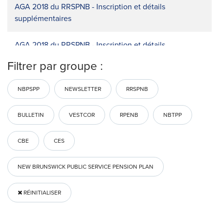
AGA 2018 du RRSPNB - Inscription et détails
supplémentaires
AGA 2018 du RRSPNB - Inscription et détails
supplémentaires
Filtrer par groupe :
Aperçu de la philosophie de rémunération de Vestcor
NBPSPP
NEWSLETTER
RRSPNB
Aperçu du programme des marchés privés et de
BULLETIN
VESTCOR
RPENB
NBTPP
coinvestissement
CBE
CES
Assemblée annuelle d’information du RPENB de cette
année
NEW BRUNSWICK PUBLIC SERVICE PENSION PLAN
Assemblée annuelle d’information du RRSPNB de cette
RÉINITIALISER
année