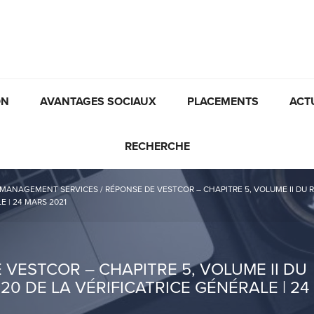
ON
AVANTAGES SOCIAUX
PLACEMENTS
ACT
RECHERCHE
 MANAGEMENT SERVICES
/
RÉPONSE DE VESTCOR – CHAPITRE 5, VOLUME II DU 
E | 24 MARS 2021
 VESTCOR – CHAPITRE 5, VOLUME II DU
0 DE LA VÉRIFICATRICE GÉNÉRALE | 24