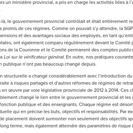
s un ministère provincial, a pris en charge les activités liées à l
.
à, le gouvernement provincial contrôlait et était entièrement r
 promis de ces régimes. Comme on pouvait s’y attendre, la SGP
pensions et des avantages sociaux des employés, en tant qu’enti
ales, ont également comparu régulièrement devant le Comité
ons de la Couronne et le Comité permanent des comptes publics
la
Loi sur le vérificateur général
. En outre, nos pratiques courant
on publique n’ont pas beaucoup changé depuis.
on structurelle a changé considérablement avec l’introduction d
raite à risques partagés et d’autres réformes de régimes de retrai
 en œuvre par voie législative provinciale de 2012 à 2014. Ces
blement changé le lien entre le gouvernement provincial et les
a fonction publique et des enseignants. Chaque régime est désorm
duelle qui en précise les buts, objectifs et responsabilités. Par e
e placement doivent surmonter non seulement des objectifs sp
ong terme, mais également atteindre des paramètres de risque l