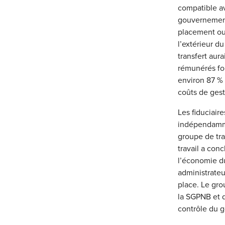
compatible av
gouvernement 
placement ou 
l’extérieur d
transfert aur
rémunérés fon
environ 87 % 
coûts de gest
Les fiduciair
indépendammen
groupe de tra
travail a con
l’économie d
administrateu
place. Le gro
la SGPNB et d
contrôle du g