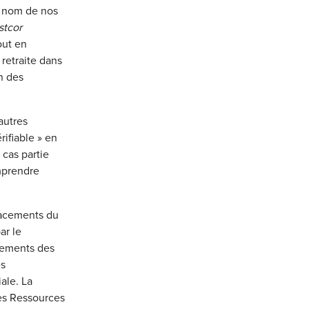
u nom de nos
stcor
out en
retraite dans
n des
autres
ifiable » en
 cas partie
mprendre
lacements du
ar le
cements des
es
ale. La
es Ressources