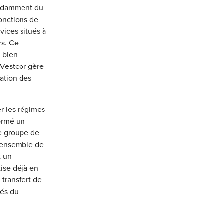
pendamment du
fonctions de
vices situés à
rs. Ce
 bien
 Vestcor gère
tation des
r les régimes
formé un
Le groupe de
 l’ensemble de
t un
ise déjà en
 transfert de
yés du