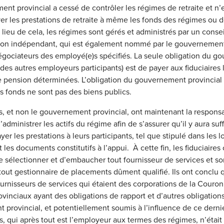
nt provincial a cessé de contrôler les régimes de retraite et n’e
er les prestations de retraite à même les fonds des régimes ou 
lieu de cela, les régimes sont gérés et administrés par un consei
tion indépendant, qui est également nommé par le gouvernement 
gociateurs des employé(e)s spécifiés. La seule obligation du 
 des autres employeurs participants) est de payer aux fiduciaires 
e pension déterminées. L’obligation du gouvernement provincial s
 fonds ne sont pas des biens publics.
es, et non le gouvernement provincial, ont maintenant la responsa
d’administrer les actifs du régime afin de s’assurer qu’il y aura s
er les prestations à leurs participants, tel que stipulé dans les lo
 les documents constitutifs à l’appui. À cette fin, les fiduciaires 
de sélectionner et d’embaucher tout fournisseur de services et son
tout gestionnaire de placements dûment qualifié. Ils ont conclu q
ournisseurs de services qui étaient des corporations de la Couro
ovinciaux ayant des obligations de rapport et d’autres obligation
provincial, et potentiellement soumis à l’influence de ce derni
s, qui après tout est l’employeur aux termes des régimes, n’était