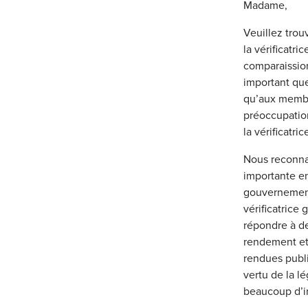
Madame,
Veuillez trou
la vérificatr
comparaission
important que
qu’aux membr
préoccupatio
la vérificatri
Nous reconnai
importante en
gouvernement 
vérificatrice
répondre à de
rendement et 
rendues publi
vertu de la l
beaucoup d’in