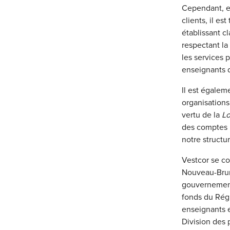
Cependant, en
clients, il es
établissant c
respectant la
les services
enseignants 
Il est égale
organisations
vertu de la
Lo
des comptes 
notre structur
Vestcor se c
Nouveau-Bruns
gouvernement 
fonds du Régi
enseignants e
Division des