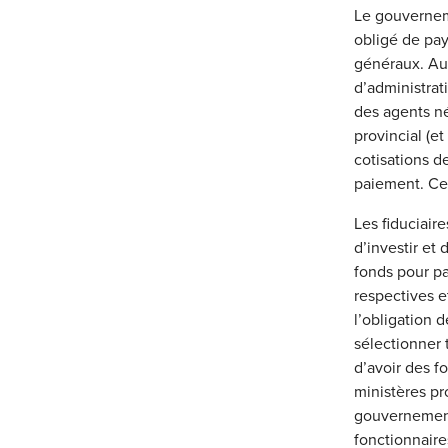
Le gouverneme
obligé de pay
généraux. Au 
d’administra
des agents né
provincial (et
cotisations d
paiement. Ces
Les fiduciair
d’investir et 
fonds pour pay
respectives et
l’obligation 
sélectionner 
d’avoir des f
ministères pr
gouvernement 
fonctionnaire