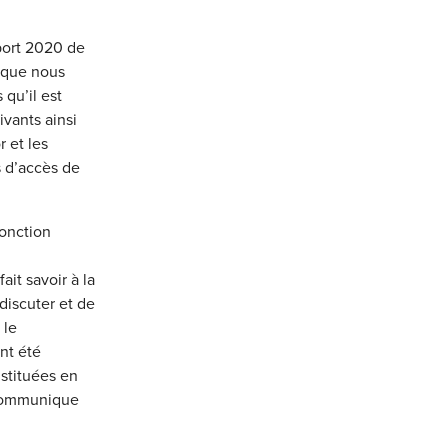
pport 2020 de
e que nous
qu’il est
vants ainsi
 et les
 d’accès de
fonction
it savoir à la
discuter et de
 le
nt été
stituées en
t communique