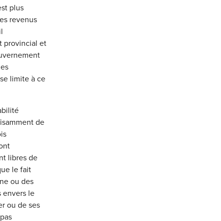
st plus
des revenus
l
provincial et
gouvernement
les
e limite à ce
bilité
uffisamment de
is
ont
t libres de
ue le fait
nne ou des
s envers le
er ou de ses
 pas