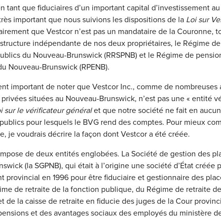
 tant que fiduciaires d’un important capital d’investissement a
t très important que nous suivions les dispositions de la
Loi sur Ve
lairement que Vestcor n’est pas un mandataire de la Couronne, t
 structure indépendante de nos deux propriétaires, le Régime de 
 publics du Nouveau-Brunswick (RRSPNB) et le Régime de pensio
du Nouveau-Brunswick (RPENB).
ment important de noter que Vestcor Inc., comme de nombreuses 
 privées situées au Nouveau-Brunswick, n’est pas une « entité vér
i sur le vérificateur général
et que notre société ne fait en aucun
publics pour lesquels le BVG rend des comptes. Pour mieux co
e, je voudrais décrire la façon dont Vestcor a été créée.
ompose de deux entités englobées. La Société de gestion des p
wick (la SGPNB), qui était à l’origine une société d’État créée p
provincial en 1996 pour être fiduciaire et gestionnaire des pla
me de retraite de la fonction publique, du Régime de retraite d
t de la caisse de retraite en fiducie des juges de la Cour provinci
 pensions et des avantages sociaux des employés du ministère d