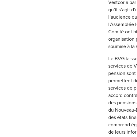
Vestcor a par 
qu’il s’agit 
l’audience du
l’Assemblée l
Comité ont bi
organisation 
soumise à la s
Le BVG laisse
services de V
pension sont 
permettent de
services de p
accord contra
des pensions
du Nouveau-B
des états fin
comprend éga
de leurs infor