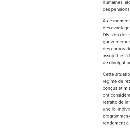
humaines, alor
des pensions
À ce moment-l
des avantages
Division des 
gouvernement
des corporati
assujetties à 
de divulgati
Cette situati
régime de ret
conçus et mis
ont considéra
retraite de l
une loi indivi
programmes d
rendement à l