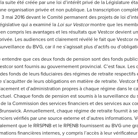
la suite été créée par une loi d’intérêt privé de la Législature é
d’une organisation privée et non publique. La transcription complè
 3 mai 2016 devant le Comité permanent des projets de loi d’inté
égislative qui a examiné la
Loi sur Vestcor
montre que les memb
en compris les avantages et les résultats que Vestcor devient u
privée. Les audiences ont clairement révélé le fait que Vestcor ne
urveillance du BVG, car il ne s’agissait plus d’actifs ou d’obligat
 entendre que ces deux fonds de pension sont des fonds publics
estcor sont fournis au gouvernement provincial. C’est faux. Les
des fonds de leurs fiduciaires des régimes de retraite respectifs e
 s’acquitter de leurs obligations en matière de retraite. Vestcor 
lacement et d’administration propres à chaque régime dans le c
ctuel. Chaque fonds de pension est soumis à la surveillance du 
 de la Commission des services financiers et des services aux 
runswick. Annuellement, chaque régime de retraite fournit à 
anciers vérifiés par une source externe et d’autres informations. V
lement que le RRSPNB et le RPENB fournissent au BVG une gra
mations financières internes, y compris l’accès à leur vérificateu