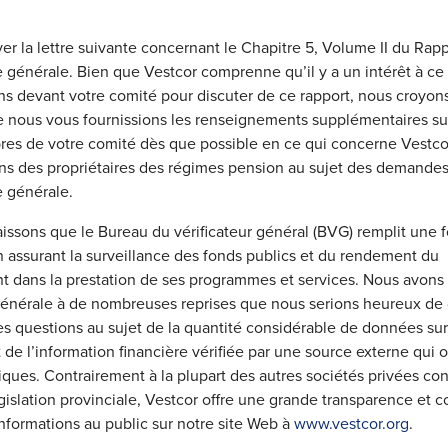
ver la lettre suivante concernant le Chapitre 5, Volume II du Ra
ice générale. Bien que Vestcor comprenne qu’il y a un intérêt à c
s devant votre comité pour discuter de ce rapport, nous croyons 
 nous vous fournissions les renseignements supplémentaires sui
es de votre comité dès que possible en ce qui concerne Vestcor
ns des propriétaires des régimes pension au sujet des demandes
ce générale.
ssons que le Bureau du vérificateur général (BVG) remplit une 
 assurant la surveillance des fonds publics et du rendement du
dans la prestation de ses programmes et services. Nous avons fa
 générale à de nombreuses reprises que nous serions heureux de 
s questions au sujet de la quantité considérable de données sur
de l’information financière vérifiée par une source externe qui o
ques. Contrairement à la plupart des autres sociétés privées con
égislation provinciale, Vestcor offre une grande transparence e
formations au public sur notre site Web à
www.vestcor.org
.