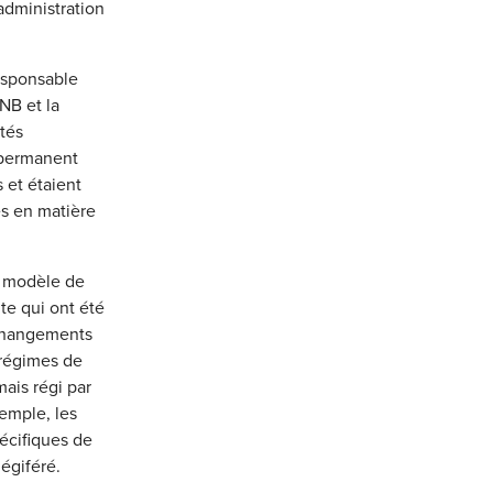
’administration
esponsable
NB et la
tés
 permanent
 et étaient
es en matière
u modèle de
te qui ont été
 changements
 régimes de
ais régi par
xemple, les
écifiques de
égiféré.