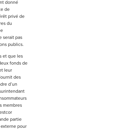
tant donné
te de
rêt privé de
res du
ne
 serait pas
ions publics.
 et que les
 deux fonds de
t leur
fournit des
adre d’un
surintendant
consommateurs
ses membres
estcor
nde partie
r externe pour