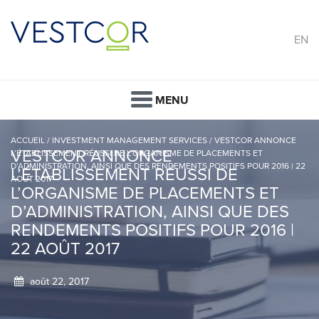
EN
MENU
ACCUEIL
/
INVESTMENT MANAGEMENT SERVICES
/
VESTCOR ANNONCE
VESTCOR ANNONCE
L’ÉTABLISSEMENT RÉUSSI DE L’ORGANISME DE PLACEMENTS ET
D’ADMINISTRATION, AINSI QUE DES RENDEMENTS POSITIFS POUR 2016 | 22
L’ÉTABLISSEMENT RÉUSSI DE
AOÛT 2017
L’ORGANISME DE PLACEMENTS ET
D’ADMINISTRATION, AINSI QUE DES
RENDEMENTS POSITIFS POUR 2016 |
22 AOÛT 2017
août 22, 2017