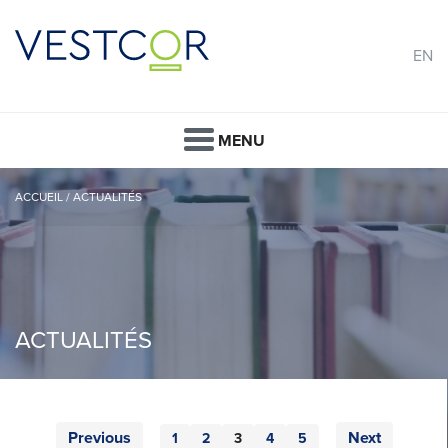
EN
MENU
ACCUEIL
/
ACTUALITÉS
ACTUALITÉS
st
Previous
Next
L
1
2
3
4
5