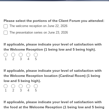
Please select the portions of the Client Forum you attended:
Client
The welcome reception on June 22, 2026
Forum
The presentation series on June 23, 2026
Post-
If applicable, please indicate your level of satisfaction with
Event
the Welcome Reception (1 being low and 5 being high).
Survey
1
2
3
4
5
2026
If applicable, please indicate your level of satisfaction with
the Welcome Reception location (Cardinal Room) (1 being
low and 5 being high).
1
2
3
4
5
If applicable, please indicate your level of satisfaction with
the food at the Welcome Reception (1 being low and 5 being