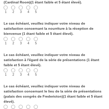
Vestcor
(Cardinal Room)(1 étant faible et 5 étant élevé).
(2026)
1
2
3
4
5
Le cas échéant, veuillez indiquer votre niveau de
satisfaction concernant la nourriture à la réception de
bienvenue (1 étant faible et 5 étant élevé).
1
2
3
4
5
Le cas échéant, veuillez indiquer votre niveau de
satisfaction à l'égard de la série de présentations (1 étant
faible et 5 étant élevé).
1
2
3
4
5
Le cas échéant, veuillez indiquer votre niveau de
satisfaction concernant le lieu de la série de présentations
(palais des congrès de Fredericton)(1 étant faible et 5 étant
élevé).