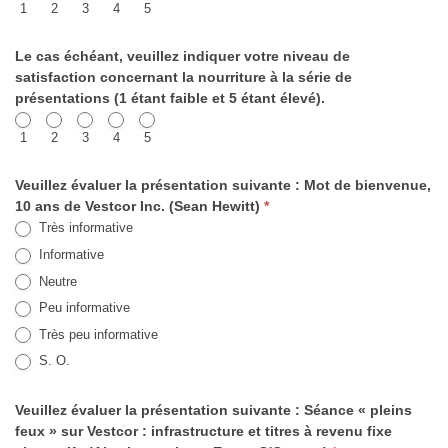
1
2
3
4
5
Le cas échéant, veuillez indiquer votre niveau de
satisfaction concernant la nourriture à la série de
présentations (1 étant faible et 5 étant élevé).
1
2
3
4
5
Veuillez évaluer la présentation suivante : Mot de bienvenue,
10 ans de Vestcor Inc. (Sean Hewitt)
*
Très informative
Informative
Neutre
Peu informative
Très peu informative
S. O.
Veuillez évaluer la présentation suivante : Séance « pleins
feux » sur Vestcor : infrastructure et titres à revenu fixe