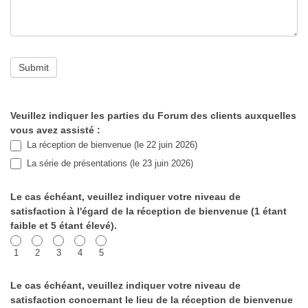
Submit
Veuillez indiquer les parties du Forum des clients auxquelles
Sondage
vous avez assisté :
post-
La réception de bienvenue (le 22 juin 2026)
La série de présentations (le 23 juin 2026)
événement
du
Le cas échéant, veuillez indiquer votre niveau de
satisfaction à l'égard de la réception de bienvenue (1 étant
Forum
faible et 5 étant élevé).
des
1
2
3
4
5
clients
Le cas échéant, veuillez indiquer votre niveau de
de
satisfaction concernant le lieu de la réception de bienvenue